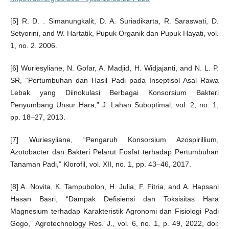
[5] R. D. . Simanungkalit, D. A. Suriadikarta, R. Saraswati, D.
Setyorini, and W. Hartatik, Pupuk Organik dan Pupuk Hayati, vol.
1, no. 2. 2006.
[6] Wuriesyliane, N. Gofar, A. Madjid, H. Widjajanti, and N. L. P.
SR, “Pertumbuhan dan Hasil Padi pada Inseptisol Asal Rawa
Lebak yang Diinokulasi Berbagai Konsorsium Bakteri
Penyumbang Unsur Hara,” J. Lahan Suboptimal, vol. 2, no. 1,
pp. 18–27, 2013.
[7] Wuriesyliane, “Pengaruh Konsorsium Azospirillium,
Azotobacter dan Bakteri Pelarut Fosfat terhadap Pertumbuhan
Tanaman Padi,” Klorofil, vol. XII, no. 1, pp. 43–46, 2017.
[8] A. Novita, K. Tampubolon, H. Julia, F. Fitria, and A. Hapsani
Hasan Basri, “Dampak Defisiensi dan Toksisitas Hara
Magnesium terhadap Karakteristik Agronomi dan Fisiologi Padi
Gogo,” Agrotechnology Res. J., vol. 6, no. 1, p. 49, 2022, doi: