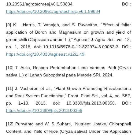
10.20961/agrotechresj.v6i1.59834. DOI:
https://doi.org/10.20961/agrotechresj.v6i1.59834
[9] K. . Harris, T. Vanajah, and S. Puvanitha, “Effect of foliar
application of Boron and Magnesium on growth and yield of
green chilli (Capsicum annum L.),” Agrieast J. Agric. Sci., vol. 12,
no. 1, 2018, doi: 10.1016/B978-0-12-822974-3.00082-3. DOI:
https://doi.org/10.4038/agrieast.v12i1.49
[10] T. Aulia, Respon Pertumbuhan Lima Varietas Padi (Oryza
sativa L.) di Lahan Suboptimal pada Metode SRI. 2024.
[11] J. Vacheron et al., “Plant Growth-Promoting Rhizobacteria
and Root System Functioning,” Front. Plant Sci., vol. 4, no. SEP,
pp. 1–19, 2013, doi: 10.3389/fpls.2013.00356. DOI:
https://doi.org/10.3389/fpls.2013.00356
[12] Purwanto and W. S. Suharti, “Nutrient Uptake, Chlorophyll
Content, and Yield of Rice (Oryza sativa) Under the Application