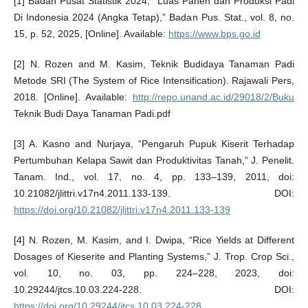
[1] Badan Pusat Statistik 2024, “Luas Panen dan Produksi Padi
Di Indonesia 2024 (Angka Tetap),” Badan Pus. Stat., vol. 8, no.
15, p. 52, 2025, [Online]. Available:
https://www.bps.go.id
[2] N. Rozen and M. Kasim, Teknik Budidaya Tanaman Padi
Metode SRI (The System of Rice Intensification). Rajawali Pers,
2018. [Online]. Available:
http://repo.unand.ac.id/29018/2/Buku
Teknik Budi Daya Tanaman Padi.pdf
[3] A. Kasno and Nurjaya, “Pengaruh Pupuk Kiserit Terhadap
Pertumbuhan Kelapa Sawit dan Produktivitas Tanah,” J. Penelit.
Tanam. Ind., vol. 17, no. 4, pp. 133–139, 2011, doi:
10.21082/jlittri.v17n4.2011.133-139. DOI:
https://doi.org/10.21082/jlittri.v17n4.2011.133-139
[4] N. Rozen, M. Kasim, and I. Dwipa, “Rice Yields at Different
Dosages of Kieserite and Planting Systems,” J. Trop. Crop Sci.,
vol. 10, no. 03, pp. 224–228, 2023, doi:
10.29244/jtcs.10.03.224-228. DOI:
https://doi.org/10.29244/jtcs.10.03.224-228