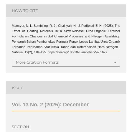
HOW TO CITE
Mansyur, N. I., Sembiring, R. J., Chairiyah, N., & Pudjiwati, E. H. (2025). The
Effect of Coating Materials in a Slow-Release Urea-Organic Fertilizer
Formula on Changes in Soil Chemical Properties and Nitrogen Availability:
Pengaruh Bahan Pembungkus Formula Pupuk Lepas Lambat Urea-Organik
Terhadap Perubahan Sifat Kimia Tanah dan Ketersediaan Hara Nitrogen .
Nabatia
,
13
(2), 116–125. https://doi.org/10.21070/nabatia.v5i2.1677
More Citation Formats
ISSUE
Vol. 13 No. 2 (2025): December
SECTION