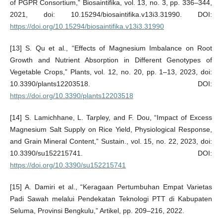
of PGPR Consortium,” Biosaintifika, vol. 13, no. 3, pp. 336–344,
2021, doi: 10.15294/biosaintifika.v13i3.31990. DOI:
https://doi.org/10.15294/biosaintifika.v13i3.31990
[13] S. Qu et al., “Effects of Magnesium Imbalance on Root
Growth and Nutrient Absorption in Different Genotypes of
Vegetable Crops,” Plants, vol. 12, no. 20, pp. 1–13, 2023, doi:
10.3390/plants12203518. DOI:
https://doi.org/10.3390/plants12203518
[14] S. Lamichhane, L. Tarpley, and F. Dou, “Impact of Excess
Magnesium Salt Supply on Rice Yield, Physiological Response,
and Grain Mineral Content,” Sustain., vol. 15, no. 22, 2023, doi:
10.3390/su152215741. DOI:
https://doi.org/10.3390/su152215741
[15] A. Damiri et al., “Keragaan Pertumbuhan Empat Varietas
Padi Sawah melalui Pendekatan Teknologi PTT di Kabupaten
Seluma, Provinsi Bengkulu,” Artikel, pp. 209–216, 2022.